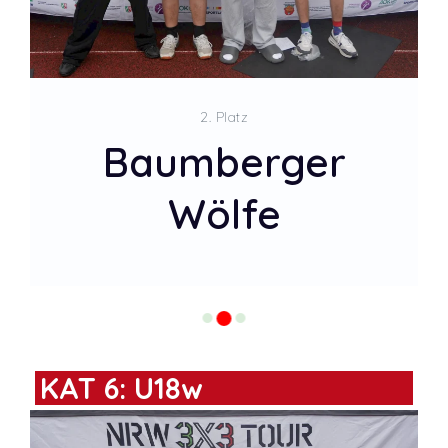
2. Platz
Baumberger
Wölfe
KAT 6: U18w